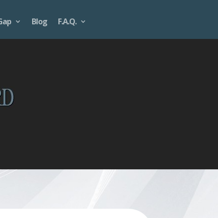
Gap
Blog
F.A.Q.