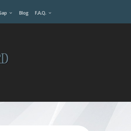
Gap
Blog
F.A.Q.