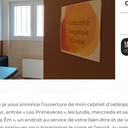
O
d’un cabinet à Gap
e je vous annonce l’ouverture de mon cabinet d’ostéop
, entrée « Les Primevères », les lundis, mercredis et s
ace Êm », un endroit au service de votre bien-être et de
es pratiques pour harmoniser le corps et l’esprit, au sei